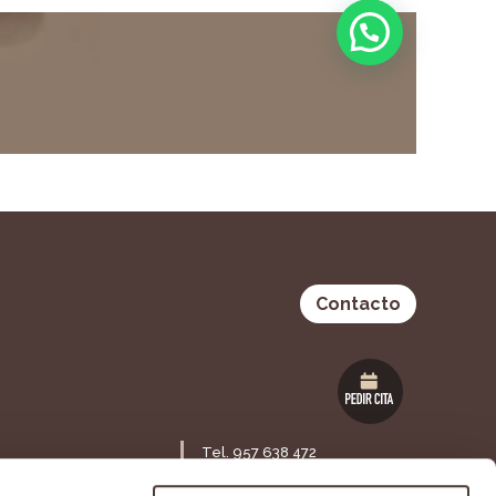
Contacto
Tel. 957 638 472
Maestra Lolita Guisado S/N,
ia 53 Bajo,