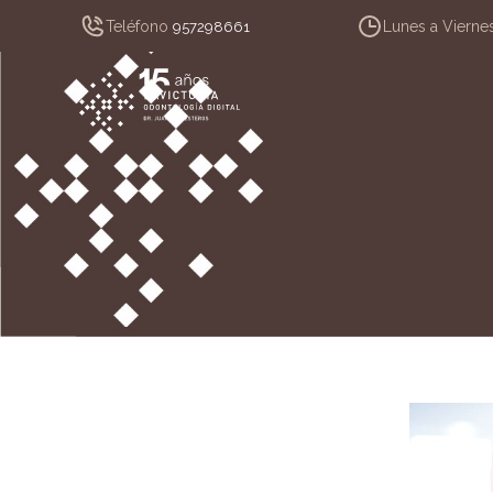
Teléfono
Lunes a Vierne
957298661