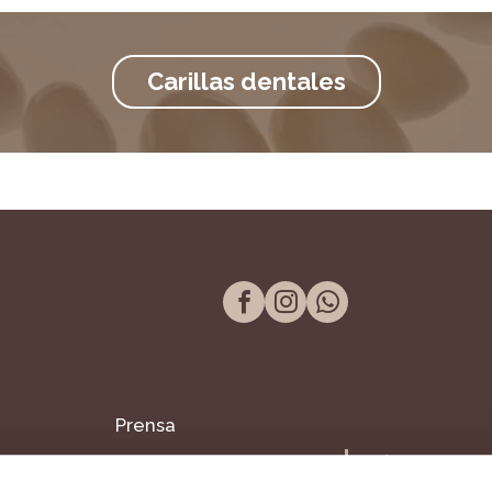
Carillas dentales
Prensa
Tel. 957 298 661
Blog
Paseo de la Victor