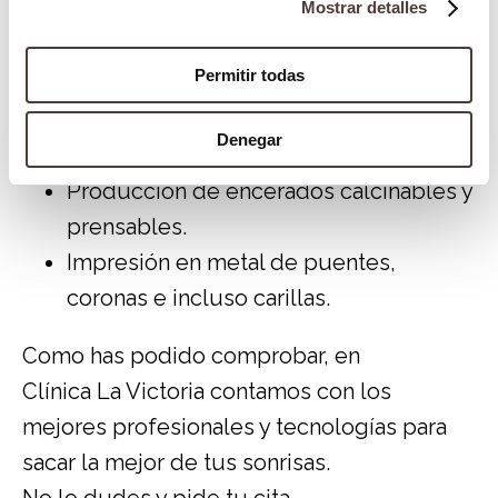
Mostrar detalles
impresión directa en metal o marcos
encerados para fundición.
Permitir todas
Superestructuras de implantes.
Modelos dentales en materiales de una
Denegar
dureza característica.
Producción de encerados calcinables y
prensables.
Impresión en metal de puentes,
coronas e incluso carillas.
Como has podido comprobar, en
Clínica La Victoria
contamos con los
mejores profesionales y tecnologías para
sacar la mejor de tus sonrisas.