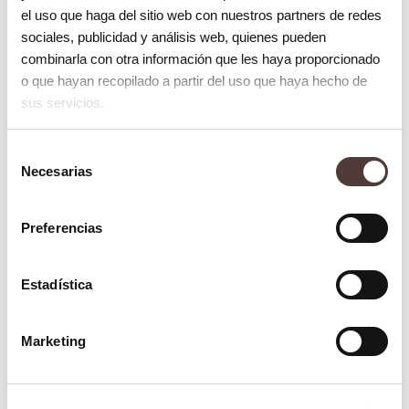
mucho más rápidos, fáciles y sencillos
el uso que haga del sitio web con nuestros partners de redes
de aplicar.
sociales, publicidad y análisis web, quienes pueden
combinarla con otra información que les haya proporcionado
Personalización
. Nos adaptamos a las
o que hayan recopilado a partir del uso que haya hecho de
necesidades de cada paciente.
sus servicios.
Ahorro en materiales
. Se reducen, por
tanto, los costes de mantenimiento.
Selección
Necesarias
de
¿Sabías que el uso de la impresora 3D en
consentimiento
odontología cuenta cada vez con más
Preferencias
aplicaciones en el sector? Estas son
algunos de los más extendidos en esta
Estadística
área:
Marketing
Guías quirúrgicas biocompatibles.
Aplicaciones dentales parciales,