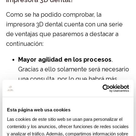
Como se ha podido comprobar, la
impresora 3D dental cuenta con una serie
de ventajas que pasaremos a destacar a
continuación:
Mayor agilidad en los procesos
.
Gracias a ello solamente será necesario
una consulta, por lo que habrá más
posibilidades de pacientes satisfechos.
Adaptabilidad
. Se ajustan con una
mayor precisión a cada caso de los
Esta página web usa cookies
pacientes.
Las cookies de este sitio web se usan para personalizar el
contenido y los anuncios, ofrecer funciones de redes sociales
Productividad
. Proceso de trabajo
y analizar el tráfico. Además, compartimos información sobre