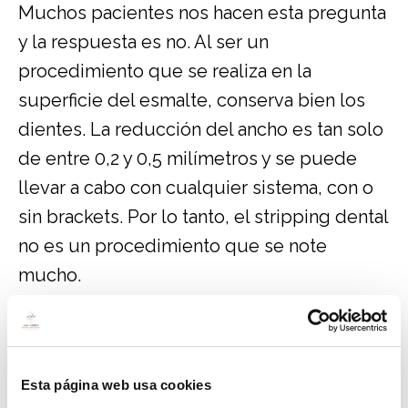
Muchos pacientes nos hacen esta pregunta
y la respuesta es no. Al ser un
procedimiento que se realiza en la
superficie del esmalte, conserva bien los
dientes. La reducción del ancho es tan solo
de entre 0,2 y 0,5 milímetros y se puede
llevar a cabo con cualquier sistema, con o
sin brackets. Por lo tanto, el stripping dental
no es un procedimiento que se note
mucho.
¿Cómo se realiza el stripping dental o
limado de dientes?
Esta página web usa cookies
Es un procedimiento muy sencillo que se