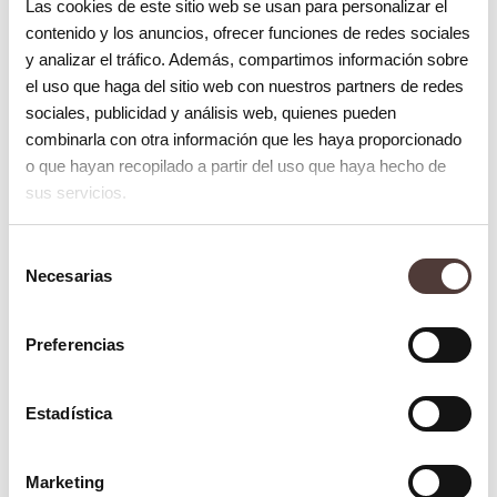
Las cookies de este sitio web se usan para personalizar el
realiza mediante la reducción interproximal
contenido y los anuncios, ofrecer funciones de redes sociales
del esmalte de los dientes y se lleva a cabo
y analizar el tráfico. Además, compartimos información sobre
en pocos minutos. El ortodoncista utiliza
el uso que haga del sitio web con nuestros partners de redes
sociales, publicidad y análisis web, quienes pueden
una lima especial para
reducir el ancho de
combinarla con otra información que les haya proporcionado
determinadas piezas dentales
. La
o que hayan recopilado a partir del uso que haya hecho de
reducción interproximal se realiza de
sus servicios.
manera selectiva, únicamente en las piezas
Selección
dentales que necesitan ser separadas.
Necesarias
de
consentimiento
¿Es molesto cuando se hace un
stripping dental o limado de dientes?
Preferencias
Este tratamiento previo a la ortodoncia es
Estadística
sencillo e indoloro. No se requiere
anestesia ni sedación. Sin embargo,
Marketing