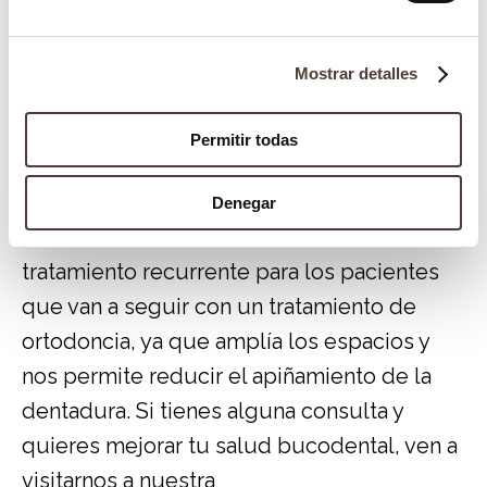
algunos pacientes pueden sentir una ligera
sensación de incomodidad durante el
procedimiento. Después del stripping
Mostrar detalles
dental, es normal que los dientes se sientan
Permitir todas
un poco sensibles. Esta sensibilidad suele
desaparecer en unos pocos días.
Denegar
En resumen, el limado de dientes es un
tratamiento recurrente para los pacientes
que van a seguir con un tratamiento de
ortodoncia, ya que amplía los espacios y
nos permite reducir el apiñamiento de la
dentadura. Si tienes alguna consulta y
quieres mejorar tu salud bucodental, ven a
visitarnos a nuestra