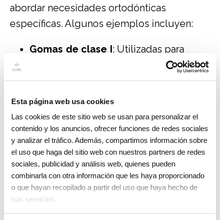
abordar necesidades ortodónticas
específicas. Algunos ejemplos incluyen:
Gomas de clase I
: Utilizadas para
corregir problemas relacionados con la
mordida.
Gomas de clase II
: Enfocadas en
Esta página web usa cookies
corregir una mandíbula inferior
Las cookies de este sitio web se usan para personalizar el
demasiado pequeña en comparación
contenido y los anuncios, ofrecer funciones de redes sociales
y analizar el tráfico. Además, compartimos información sobre
con la superior.
el uso que haga del sitio web con nuestros partners de redes
Gomas de clase III
: Diseñadas para
sociales, publicidad y análisis web, quienes pueden
corregir una mandíbula inferior
combinarla con otra información que les haya proporcionado
o que hayan recopilado a partir del uso que haya hecho de
demasiado grande en relación con la
sus servicios.
superior.