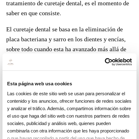
tratamiento de curetaje dental, es el momento de
saber en que consiste.
El curetaje dental se basa en la eliminación de
placa bacteriana y sarro en los dientes y encías,
sobre todo cuando esta ha avanzado más allá de
las encías, llegando a contactar directamente con
el hueso. El proceso que se lleva a cabo en este
tipo de tratamiento consiste en un raspado de la
Esta página web usa cookies
zona afectada, retirando el sarro acumulado, justo
Las cookies de este sitio web se usan para personalizar el
debajo de la encía, alisando la zona de la raíz del
contenido y los anuncios, ofrecer funciones de redes sociales
diente en último lugar.
y analizar el tráfico. Además, compartimos información sobre
el uso que haga del sitio web con nuestros partners de redes
Aplicaciones del curetaje
sociales, publicidad y análisis web, quienes pueden
combinarla con otra información que les haya proporcionado
o que hayan recopilado a partir del uso que haya hecho de