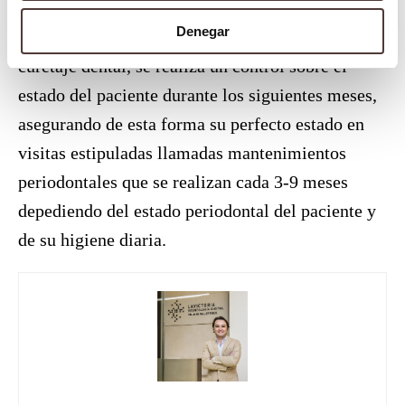
Denegar
Tras cumplir al completo con el tratamiento de
curetaje dental, se realiza un control sobre el
estado del paciente durante los siguientes meses,
asegurando de esta forma su perfecto estado en
visitas estipuladas llamadas mantenimientos
periodontales que se realizan cada 3-9 meses
depediendo del estado periodontal del paciente y
de su higiene diaria.