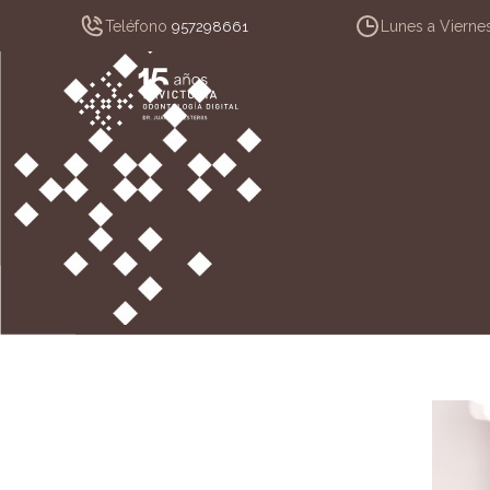
Teléfono
Lunes a Vierne
957298661