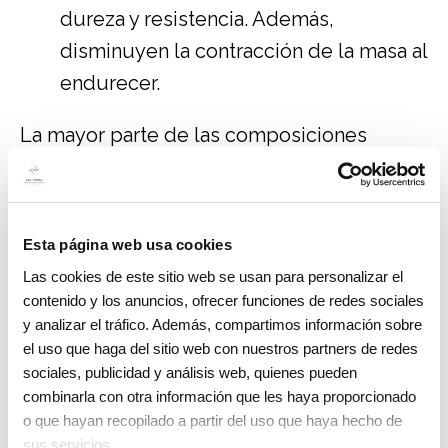
dureza y resistencia. Además,
disminuyen la contracción de la masa al
endurecer.
La mayor parte de las composiciones
usadas en odontología son materiales
híbridos, se llaman así porque están
formados por diferentes materiales con
Esta página web usa cookies
diferentes composiciones, diferentes
Las cookies de este sitio web se usan para personalizar el
tamaños de partículas y diferentes
contenido y los anuncios, ofrecer funciones de redes sociales
porcentajes de relleno.
y analizar el tráfico. Además, compartimos información sobre
el uso que haga del sitio web con nuestros partners de redes
Propiedades de la resina dental frente
sociales, publicidad y análisis web, quienes pueden
combinarla con otra información que les haya proporcionado
a otros materiales
o que hayan recopilado a partir del uso que haya hecho de
sus servicios.