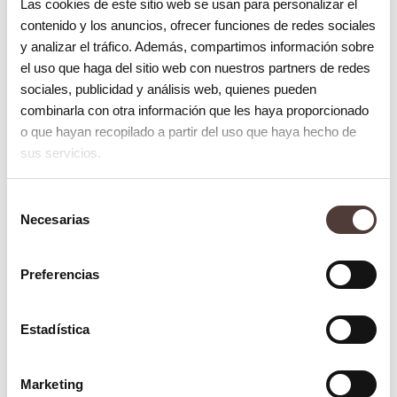
profesionales y bajo unas determinadas
Las cookies de este sitio web se usan para personalizar el
contenido y los anuncios, ofrecer funciones de redes sociales
condiciones. Su aplicación sin control
y analizar el tráfico. Además, compartimos información sobre
puede ocasionar:
el uso que haga del sitio web con nuestros partners de redes
• Irritación en encías, lengua y paladar.
sociales, publicidad y análisis web, quienes pueden
combinarla con otra información que les haya proporcionado
• Desgaste de esmalte.
o que hayan recopilado a partir del uso que haya hecho de
• Abrasión en los dientes.
sus servicios.
• Sensibilidad permanente de las piezas
dentales.
Selección
Necesarias
de
¿Cómo debo hacerme un blanqueamiento
consentimiento
seguro?
Preferencias
Si quieres hacerte un
blanqueamiento dental
seguro,
Estadística
recomendamos que te pongas siempre en
manos de
dentistas profesionales
. El
Marketing