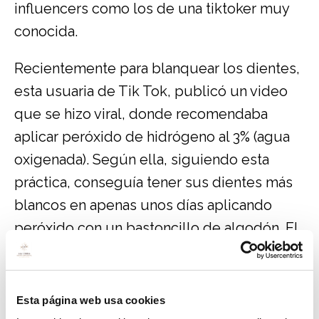
influencers como los de una tiktoker muy
conocida.
Recientemente para blanquear los dientes,
esta usuaria de Tik Tok, publicó un video
que se hizo viral, donde recomendaba
aplicar peróxido de hidrógeno al 3% (agua
oxigenada). Según ella, siguiendo esta
práctica, conseguía tener sus dientes más
blancos en apenas unos días aplicando
peróxido con un bastoncillo de algodón. El
peróxido de hidrógeno se utiliza en clínicas
dentales para realizar este tratamiento,
pero su uso solo está recomendado por
Esta página web usa cookies