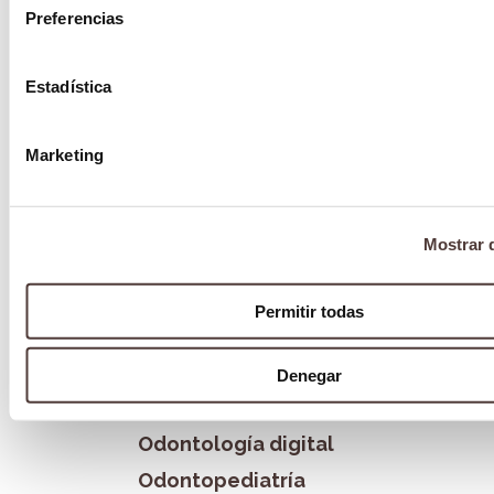
27 diciembre 2018
Preferencias
Estadística
Categorías
Blog
Marketing
Blanqueamiento dental
Bruxismo
Mostrar d
Cirugía Oral
Clínica La Victoria
Permitir todas
Estética dental
Formación
Denegar
Implantología
Odontología digital
Odontopediatría