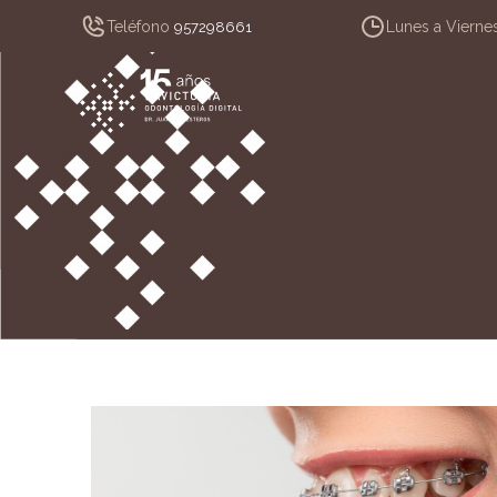
Teléfono
Lunes a Vierne
957298661