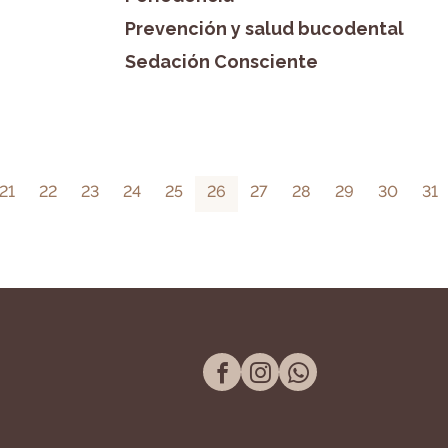
Prevención y salud bucodental
Sedación Consciente
21
22
23
24
25
26
27
28
29
30
31