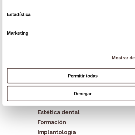
Blog
Estadística
¿Qué es SARPE en ortodoncia?
19 octubre 2023
Marketing
Categorías
Mostrar de
Blog
Blanqueamiento dental
Permitir todas
Bruxismo
Cirugía Oral
Denegar
Clínica La Victoria
Estética dental
Formación
Implantología