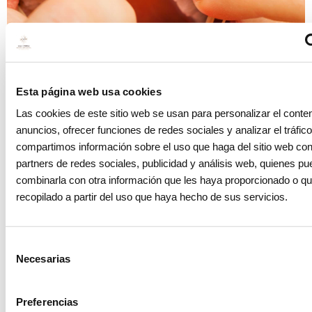
Blog
Esta página web usa cookies
¿Qué son las gomas elásticas
intermaxilares?
Las cookies de este sitio web se usan para personalizar el conten
15 noviembre 2023
anuncios, ofrecer funciones de redes sociales y analizar el tráfi
compartimos información sobre el uso que haga del sitio web co
partners de redes sociales, publicidad y análisis web, quienes p
combinarla con otra información que les haya proporcionado o q
recopilado a partir del uso que haya hecho de sus servicios.
Selección
Necesarias
de
consentimiento
Preferencias