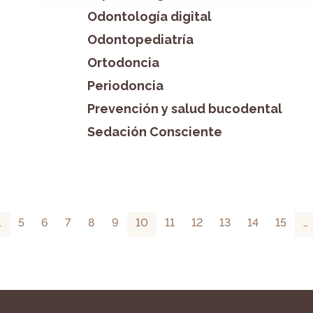
Odontología digital
Odontopediatría
Ortodoncia
Periodoncia
Prevención y salud bucodental
Sedación Consciente
…
5
6
7
8
9
10
11
12
13
14
15
…