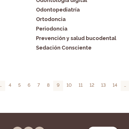
Odontología digital
Odontopediatría
Ortodoncia
Periodoncia
Prevención y salud bucodental
Sedación Consciente
…
4
5
6
7
8
9
10
11
12
13
14
…