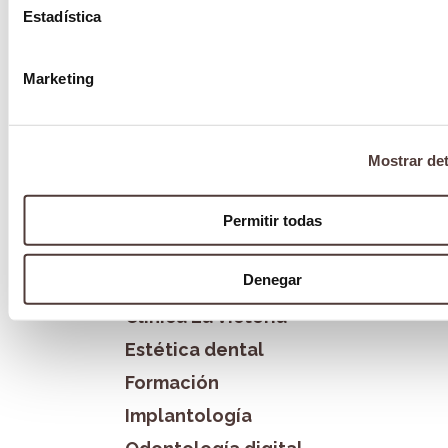
Alineadores Spark, la última tecnología en
Estadística
ortodoncia invisible
5 enero 2024
Marketing
Categorías
Mostrar det
Blog
Blanqueamiento dental
Permitir todas
Bruxismo
Denegar
Cirugía Oral
Clínica La Victoria
Estética dental
Formación
Implantología