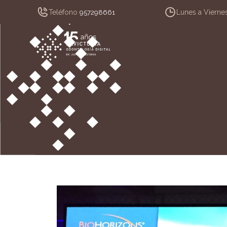
Teléfono
Lunes a Vierne
957298661