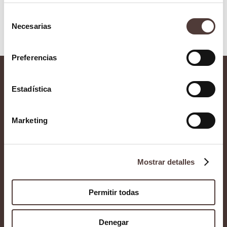
Selección
Necesarias
de
consentimiento
Preferencias
Contacto
Estadística
Marketing
Implantología
Casos clínicos
dental
Mostrar detalles
Prensa
Estética dental
Permitir todas
Formacion
Blog
Denegar
Dientes en un día
Contacto