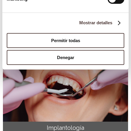
Mostrar detalles
Blog
¿Cuáles son las partes del implante dental?
2 octubre 2025
Permitir todas
Denegar
Implantología