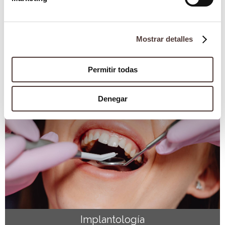
Mostrar detalles
Blog
¿Cuáles son las partes del implante dental?
2 octubre 2025
Permitir todas
Denegar
Implantología